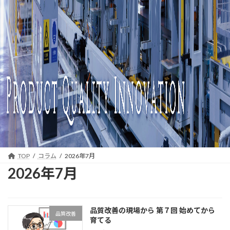
品
質
保
証
の
構
築
・
TOP
コラム
2026年7月
2026年7月
改
善
品質改善の現場から 第７回 始めてから
品質改善
イ
育てる