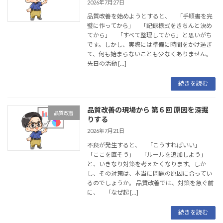
2026年7月27日
ノ
品質改善を始めようとすると、 「手順書を完
ベ
璧に作ってから」 「記録様式をきちんと決め
てから」 「すべて整理してから」と思いがち
ー
です。しかし、実際には準備に時間をかけ過ぎ
て、何も始まらないことも少なくありません。
シ
先日の活動 […]
ョ
続きを読む
ン
品質改善の現場から 第６回 原因を深掘
品質改善
りする
企
2026年7月21日
業
不良が発生すると、 「こうすればいい」
「ここを直そう」 「ルールを追加しよう」
と、いきなり対策を考えたくなります。しか
し、その対策は、本当に問題の原因に合ってい
るのでしょうか。 品質改善では、対策を急ぐ前
に、 「なぜ起 […]
続きを読む