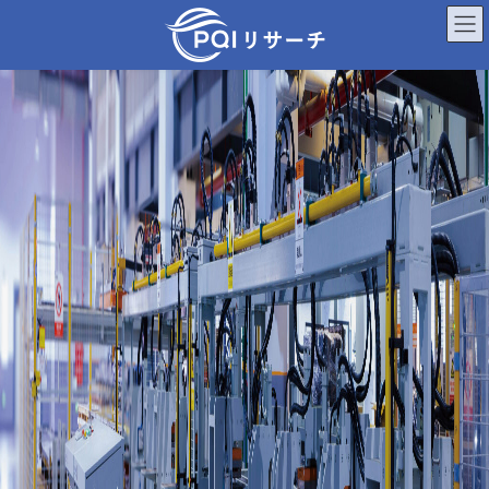
コ
ナ
P
ン
ビ
Q
テ
ゲ
ン
ー
I
ツ
シ
へ
ョ
リ
ス
ン
キ
に
サ
ッ
移
プ
動
ー
チ
│
浜
松
市
の