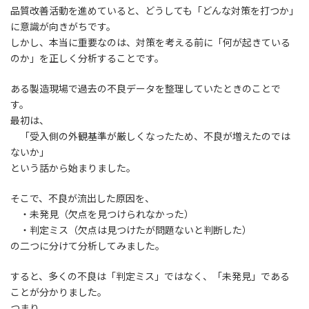
ノ
品質改善活動を進めていると、どうしても「どんな対策を打つか」
新
日
に意識が向きがちです。
ベ
時
しかし、本当に重要なのは、対策を考える前に「何が起きている
:
のか」を正しく分析することです。
ー
シ
ある製造現場で過去の不良データを整理していたときのことで
す。
ョ
最初は、
「受入側の外観基準が厳しくなったため、不良が増えたのでは
ン
ないか」
という話から始まりました。
企
業
そこで、不良が流出した原因を、
・未発見（欠点を見つけられなかった）
・判定ミス（欠点は見つけたが問題ないと判断した）
の二つに分けて分析してみました。
すると、多くの不良は「判定ミス」ではなく、「未発見」である
ことが分かりました。
つまり、