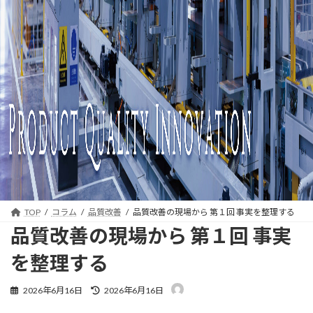
品
質
保
証
の
構
築
・
TOP
コラム
品質改善
品質改善の現場から 第１回 事実を整理する
品質改善の現場から 第１回 事実
改
を整理する
善
最
2026年6月16日
2026年6月16日
イ
終
更